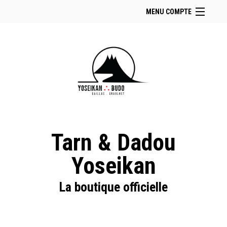
MENU COMPTE
Accueil
Retour à notre site
Facebook
Instagram
Se connecter
Panier (
vide
)
Tarn & Dadou
Yoseikan
La boutique officielle