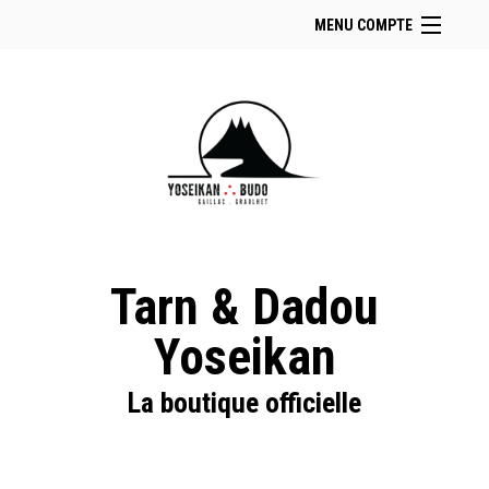
MENU COMPTE
Accueil
Retour à notre site
Facebook
Instagram
Se connecter
Panier (
vide
)
Tarn & Dadou
Yoseikan
La boutique officielle