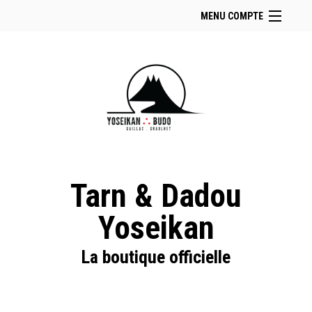
MENU COMPTE
Accueil
Retour à notre site
Facebook
Instagram
Se connecter
Panier (
vide
)
Tarn & Dadou
Yoseikan
La boutique officielle