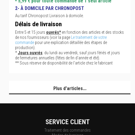
• 5,99 € pour toute commande de 1 seul article
2- À DOMICILE PAR CHRONOPOST
Au tarif Chronopost Livraison à domicile.
Délais de livraison
Entre 5 et 15 jours
ouvrés*
en fonction des articles et des stocks
de nos fournisseurs (voir la page
Le traitement de votre
commande
pour une explication détaillée des étapes de
production).
*
Jours ouvrés
: du lundi au vendredi, sauf jours fériés et jours
de fermetures annuelles (fêtes de fin d'année et été).
** Sous réserve de disponibilité de l'article chez le fabricant
Plus d'articles...
SERVICE CLIENT
Traitement des commandes